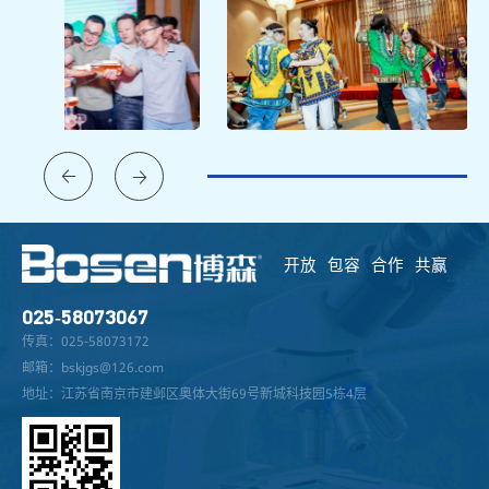
开放 包容 合作 共赢
025-58073067
传真：025-58073172
邮箱：bskjgs@126.com
地址：江苏省南京市建邺区奥体大街69号新城科技园5栋4层