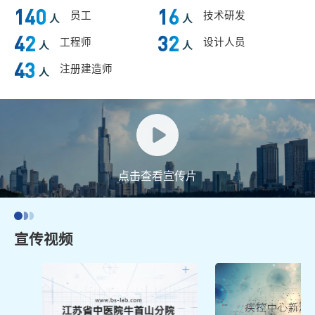
140
16
员工
技术研发
人
人
42
32
工程师
设计人员
人
人
43
注册建造师
人
点击查看宣传片
宣传视频